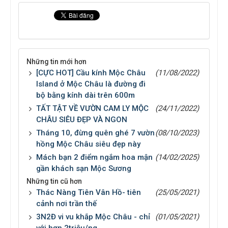
Những tin mới hơn
[CỰC HOT] Cầu kính Mộc Châu
(11/08/2022)
Island ở Mộc Châu là đường đi
bộ bằng kính dài trên 600m
TẤT TẬT VỀ VƯỜN CAM LY MỘC
(24/11/2022)
CHÂU SIÊU ĐẸP VÀ NGON
Tháng 10, đừng quên ghé 7 vườn
(08/10/2023)
hồng Mộc Châu siêu đẹp này
Mách bạn 2 điểm ngắm hoa mận
(14/02/2025)
gần khách sạn Mộc Sương
Những tin cũ hơn
Thác Nàng Tiên Vân Hồ- tiên
(25/05/2021)
cảnh nơi trần thế
3N2Đ vi vu khắp Mộc Châu - chỉ
(01/05/2021)
với hơn 2triệu/ng