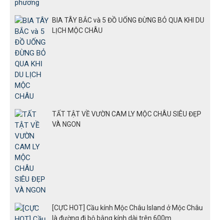
BIA TÂY BẮC và 5 ĐỒ UỐNG ĐỪNG BỎ QUA KHI DU
LỊCH MỘC CHÂU
TẤT TẬT VỀ VƯỜN CAM LY MỘC CHÂU SIÊU ĐẸP
VÀ NGON
[CỰC HOT] Cầu kính Mộc Châu Island ở Mộc Châu
là đường đi bộ bằng kính dài trên 600m