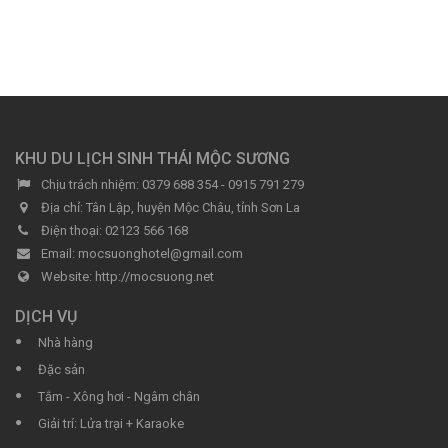
KHU DU LỊCH SINH THÁI MỘC SƯƠNG
Chịu trách nhiệm:
0379 688 354 - 0915 791 279
Địa chỉ:
Tân Lập, huyện Mộc Châu, tỉnh Sơn La
Điện thoại:
02123 566 168‬
Email:
mocsuonghotel@gmail.com
Website:
http://mocsuong.net
DỊCH VỤ
Nhà hàng
Đặc sản
Tắm - Xông hơi - Ngâm chân
Giải trí: Lửa trại + Karaoke