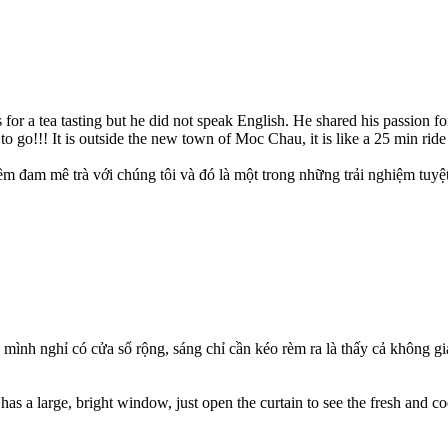
for a tea tasting but he did not speak English. He shared his passion fo
to go!!! It is outside the new town of Moc Chau, it is like a 25 min ride
 đam mê trà với chúng tôi và đó là một trong những trải nghiệm tuyệt 
 mình nghỉ có cửa sổ rộng, sáng chỉ cần kéo rèm ra là thấy cả không g
as a large, bright window, just open the curtain to see the fresh and coo