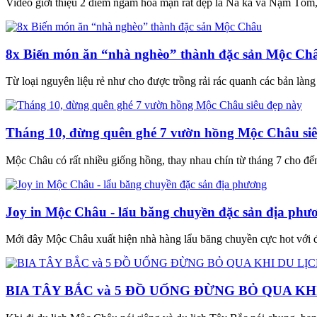
Video giới thiệu 2 điểm ngắm hoa mận rất đẹp là Nà ka và Nậm Tôm,
8x Biến món ăn “nhà nghèo” thành đặc sản Mộc Ch
Từ loại nguyên liệu rẻ như cho được trồng rải rác quanh các bản làng
Tháng 10, đừng quên ghé 7 vườn hồng Mộc Châu siê
Mộc Châu có rất nhiều giống hồng, thay nhau chín từ tháng 7 cho đến
Joy in Mộc Châu - lẩu băng chuyền đặc sản địa phư
Mới đây Mộc Châu xuất hiện nhà hàng lẩu băng chuyền cực hot với đặ
BIA TÂY BẮC và 5 ĐỒ UỐNG ĐỪNG BỎ QUA K