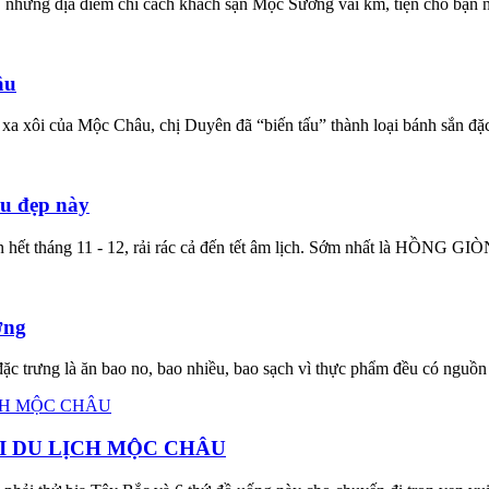
 những địa điểm chỉ cách khách sạn Mộc Sương vài km, tiện cho bạn ng
âu
 xa xôi của Mộc Châu, chị Duyên đã “biến tấu” thành loại bánh sắn đặc
u đẹp này
 hết tháng 11 - 12, rải rác cả đến tết âm lịch. Sớm nhất là HỒNG GIÒN
ơng
c trưng là ăn bao no, bao nhiều, bao sạch vì thực phẩm đều có nguồn 
HI DU LỊCH MỘC CHÂU