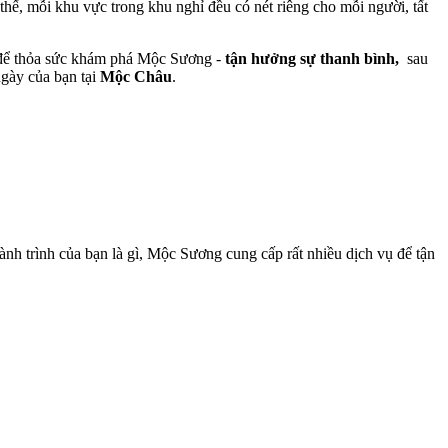
hế, mỗi khu vực trong khu nghỉ đều có nét riêng cho mỗi người, tất
i để thỏa sức khám phá Mộc Sương -
tận hưởng sự thanh bình,
sau
gày của bạn tại
Mộc Châu
.
nh trình của bạn là gì, Mộc Sương cung cấp rất nhiều dịch vụ để tận