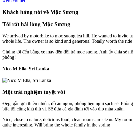
Xem chi tiết
Khách hàng nói về Mộc Sương
Tôi rất hài lòng Mộc Sương
We arrived by motorbike to moc suong tea hill. He wanted to invite us 
whole life. The owner is so kind and generous! Totally worth the ride 
Chúng tôi đến bằng xe máy đến đồi trà moc suong. Anh ấy chia sẻ niềm
phóng!
Nico M Ella, Sri Lanka
Một trải nghiệm tuyệt vời
Đẹp, gần gũi thiên nhiên, đồ ăn ngon, phòng tiẹn nghi sạch sẽ. Phòng
bữa tối cũng khá thú vị. Sẽ đưa cả gia đình tới vào dịp mùa xuân.
Nice, close to nature, delicious food, clean rooms are clean. My room h
quite interesting. Will bring the whole family in the spring