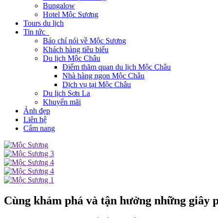
Bungalow
Hotel Mộc Sương
Tours du lịch
Tin tức
Báo chí nói về Mộc Sương
Khách hàng tiêu biểu
Du lịch Mộc Châu
Điểm thăm quan du lịch Mộc Châu
Nhà hàng ngon Mộc Châu
Dịch vụ tại Mộc Châu
Du lịch Sơn La
Khuyến mãi
Ảnh đẹp
Liên hệ
Cẩm nang
Cùng khám phá và tận hưởng những giây ph