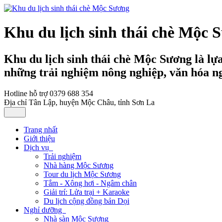
Khu du lịch sinh thái chè Mộc 
Khu du lịch sinh thái chè Mộc Sương là lự
những trải nghiệm nông nghiệp, văn hóa n
Hotline hỗ trợ
0379 688 354
Địa chỉ
Tân Lập, huyện Mộc Châu, tỉnh Sơn La
Trang nhất
Giới thiệu
Dịch vụ
Trải nghiệm
Nhà hàng Mộc Sương
Tour du lịch Mộc Sương
Tắm - Xông hơi - Ngâm chân
Giải trí: Lửa trại + Karaoke
Du lịch cộng đồng bản Dọi
Nghỉ dưỡng
Nhà sàn Mộc Sương