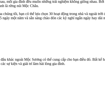
nhau, mỗi gia đình đều muốn những trải nghiệm không giống nhau. Bởi t
anh là rừng núi Mộc Châu.
 chúng tôi, bạn có thể lựa chọn 30 hoạt động trong nhà và ngoài trờ
65 ngày một năm và sẵn sàng chào đón các kỳ nghỉ ngắn ngày hay dài n
g đâu khác ngoài Mộc Sương có thể cung cấp cho bạn điều đó. Bất kể hà
ác sự kiện và giải trí làm hài lòng gia đình.