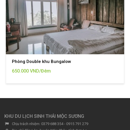
Phòng Double khu Bungalow
650.000 VND/Đêm
KHU DU LỊCH SINH THÁI MỘC SƯƠNG
Chịu trách nhiệm:
0379 688 354 - 0915 791 279