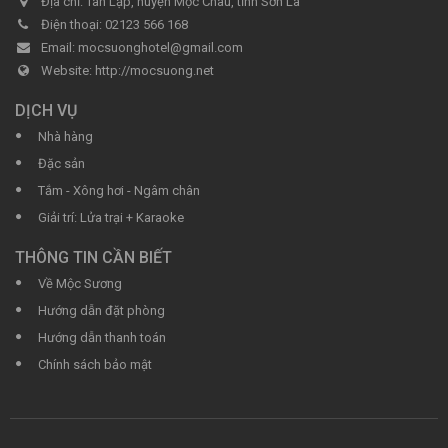
Địa chỉ:
Tân Lập, huyện Mộc Châu, tỉnh Sơn La
Điện thoại:
02123 566 168‬
Email:
mocsuonghotel@gmail.com
Website:
http://mocsuong.net
DỊCH VỤ
Nhà hàng
Đặc sản
Tắm - Xông hơi - Ngâm chân
Giải trí: Lửa trại + Karaoke
THÔNG TIN CẦN BIẾT
Về Mộc Sương
Hướng dẫn đặt phòng
Hướng dẫn thanh toán
Chính sách bảo mật