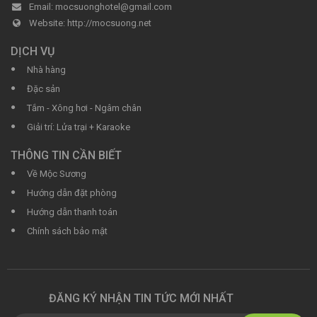
Email:
mocsuonghotel@gmail.com
Website:
http://mocsuong.net
DỊCH VỤ
Nhà hàng
Đặc sản
Tắm - Xông hơi - Ngâm chân
Giải trí: Lửa trại + Karaoke
THÔNG TIN CẦN BIẾT
Về Mộc Sương
Hướng dẫn đặt phòng
Hướng dẫn thanh toán
Chính sách bảo mật
ĐĂNG KÝ NHẬN TIN TỨC MỚI NHẤT