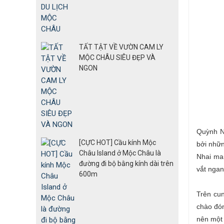
TẤT TẬT VỀ VƯỜN CAM LY
MỘC CHÂU SIÊU ĐẸP VÀ
NGON
Quỳnh N
[CỰC HOT] Cầu kính Mộc
bởi nhữn
Châu Island ở Mộc Châu là
Nhai ma
đường đi bộ bằng kính dài trên
vắt ngan
600m
Trên cu
chào đón
nên một