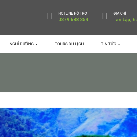
HOTLINE HỖ TRỢ
ĐỊA CHỈ
0379 688 354
Tân Lập, h
NGHỈ DƯỠNG
TOURS DU LỊCH
TIN TỨC