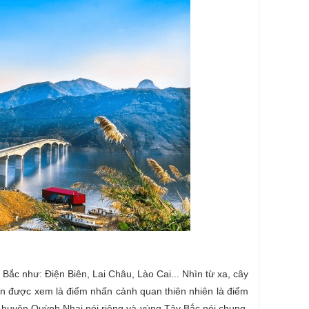
Bắc như: Điện Biên, Lai Châu, Lào Cai... Nhìn từ xa, cây
n được xem là điểm nhấn cảnh quan thiên nhiên là điểm
ủa huyện Quỳnh Nhai nói riêng và vùng Tây Bắc nói chung.