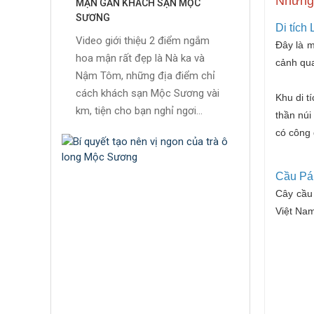
Những 
MẬN GẦN KHÁCH SẠN MỘC
SƯƠNG
Di tích
Video giới thiệu 2 điểm ngắm
Đây là m
hoa mận rất đẹp là Nà ka và
cảnh qua
Nậm Tôm, những địa điểm chỉ
cách khách sạn Mộc Sương vài
Khu di t
km, tiện cho bạn nghỉ ngơi...
thần núi
có công 
Cầu Pá
Cây cầu
Việt Nam