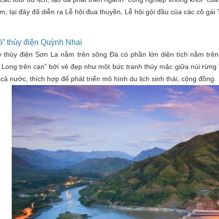
, tại đây đã diễn ra Lễ hội đua thuyền, Lễ hội gội đầu của các cô gái
ồ” thủy điện Quỳnh Nhai
 thủy điện Sơn La nằm trên sông Đà có phần lớn diện tích nằm trê
 Long trên cạn” bởi vẻ đẹp như một bức tranh thủy mặc giữa núi rừng
 cả nước, thích hợp để phát triển mô hình du lịch sinh thái, cộng đồng.