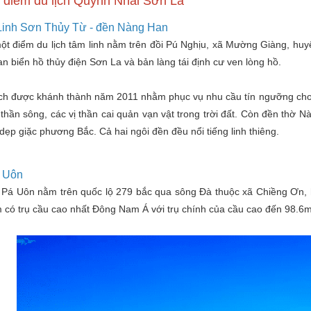
điểm du lịch Quỳnh Nhai Sơn La
 Linh Sơn Thủy Từ - đền Nàng Han
ột điểm du lịch tâm linh nằm trên đồi Pú Nghịu, xã Mường Giàng, huy
n biển hồ thủy điện Sơn La và bản làng tái định cư ven lòng hồ.
ích được khánh thành năm 2011 nhằm phục vụ nhu cầu tín ngưỡng cho 
 thần sông, các vị thần cai quản vạn vật trong trời đất. Còn đền thờ 
dẹp giặc phương Bắc. Cả hai ngôi đền đều nổi tiếng linh thiêng.
 Uôn
 Pá Uôn nằm trên quốc lộ 279 bắc qua sông Đà thuộc xã Chiềng Ơn, 
 có trụ cầu cao nhất Đông Nam Á với trụ chính của cầu cao đến 98.6m