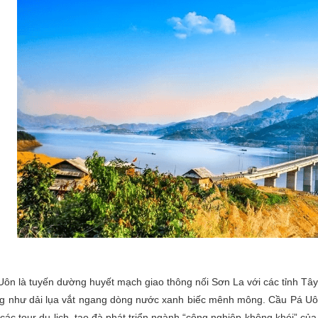
ôn là tuyến dường huyết mạch giao thông nối Sơn La với các tỉnh Tây 
ng như dải lụa vắt ngang dòng nước xanh biếc mênh mông. Cầu Pá Uô
các tour du lịch, tạo đà phát triển ngành “công nghiệp không khói” c