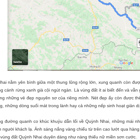
hai nằm yên bình giữa một thung lũng rộng lớn, xung quanh còn đượ
g cánh rừng xanh già cội ngút ngàn. Là vùng đất ít ai biết đến và v
ng những vẻ đẹp nguyên sơ của riêng mình. Nét đẹp ấy còn được th
g, những dòng suối mát trong lành hay cả những nếp sinh hoạt giản dị
ng đường quanh co khúc khuỷu dẫn lối về Quỳnh Nhai, những mái nh
 người khách lạ. Ánh sáng nắng vàng chiếu từ trên cao lướt qua hàng 
 vùng đất Quỳnh Nhai duyên dáng như nàng thiếu nữ miền sơn cước.