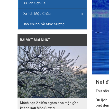
Du lịch Sơn La
Du lịch Mộc Châu
Báo chí nói về Mộc Sương
BÀI VIẾT MỚI NHẤT
Nét đ
Thứ năm
Du lịch
Mách bạn 2 điểm ngắm hoa mận gần
biết đế
khách sạn Mộc Sương