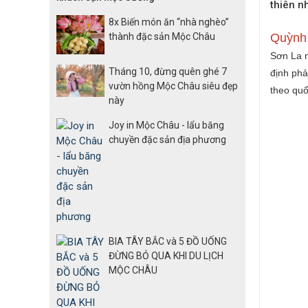
thiên n
8x Biến món ăn “nhà nghèo”
thành đặc sản Mộc Châu
Quỳnh 
Sơn La n
Tháng 10, đừng quên ghé 7
định ph
vườn hồng Mộc Châu siêu đẹp
theo quố
này
Joy in Mộc Châu - lẩu băng
chuyền đặc sản địa phương
BIA TÂY BẮC và 5 ĐỒ UỐNG
ĐỪNG BỎ QUA KHI DU LỊCH
MỘC CHÂU