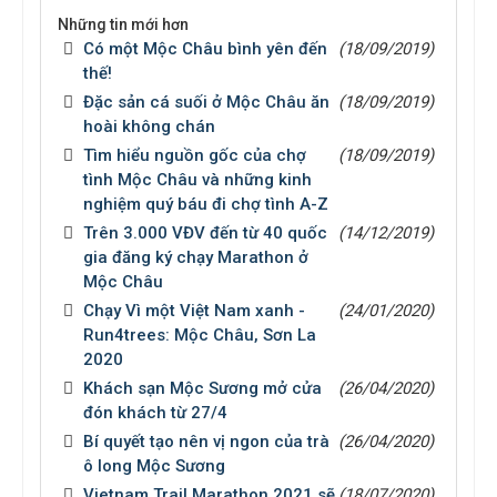
Những tin mới hơn
Có một Mộc Châu bình yên đến
(18/09/2019)
thế!
Đặc sản cá suối ở Mộc Châu ăn
(18/09/2019)
hoài không chán
Tìm hiểu nguồn gốc của chợ
(18/09/2019)
tình Mộc Châu và những kinh
nghiệm quý báu đi chợ tình A-Z
Trên 3.000 VĐV đến từ 40 quốc
(14/12/2019)
gia đăng ký chạy Marathon ở
Mộc Châu
Chạy Vì một Việt Nam xanh -
(24/01/2020)
Run4trees: Mộc Châu, Sơn La
2020
Khách sạn Mộc Sương mở cửa
(26/04/2020)
đón khách từ 27/4
Bí quyết tạo nên vị ngon của trà
(26/04/2020)
ô long Mộc Sương
Vietnam Trail Marathon 2021 sẽ
(18/07/2020)