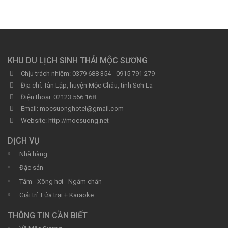
KHU DU LỊCH SINH THÁI MỘC SƯƠNG
Chịu trách nhiệm:
0379 688 354 - 0915 791 279
Địa chỉ:
Tân Lập, huyện Mộc Châu, tỉnh Sơn La
Điện thoại:
02123 566 168‬
Email:
mocsuonghotel@gmail.com
Website:
http://mocsuong.net
DỊCH VỤ
Nhà hàng
Đặc sản
Tắm - Xông hơi - Ngâm chân
Giải trí: Lửa trại + Karaoke
THÔNG TIN CẦN BIẾT