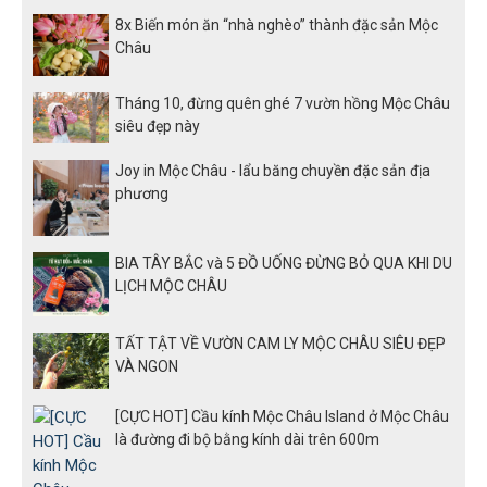
8x Biến món ăn “nhà nghèo” thành đặc sản Mộc
Châu
Tháng 10, đừng quên ghé 7 vườn hồng Mộc Châu
siêu đẹp này
Joy in Mộc Châu - lẩu băng chuyền đặc sản địa
phương
BIA TÂY BẮC và 5 ĐỒ UỐNG ĐỪNG BỎ QUA KHI DU
LỊCH MỘC CHÂU
TẤT TẬT VỀ VƯỜN CAM LY MỘC CHÂU SIÊU ĐẸP
VÀ NGON
[CỰC HOT] Cầu kính Mộc Châu Island ở Mộc Châu
là đường đi bộ bằng kính dài trên 600m